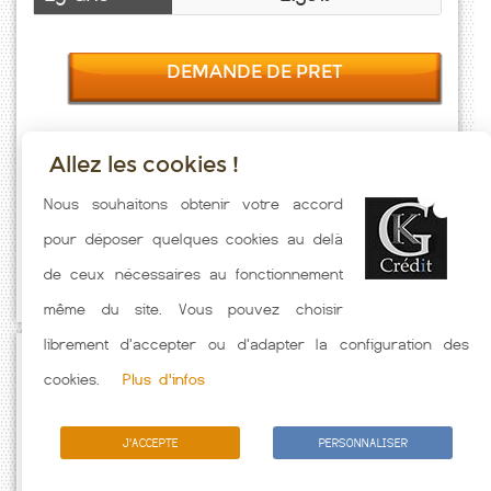
DEMANDE DE PRET
Allez les cookies !
Taux emprunt actualisés (Rousset) toutes les semaines. Taux
Nous souhaitons obtenir votre accord
Immobilier pratiqués par nos partenaires bancaires. Meilleur Taux
pour déposer quelques cookies au delà
hors assurance. Taux crédit immobilier indicatif fonction des
de ceux nécessaires au fonctionnement
caractéristiques de l'emprunteur.
même du site. Vous pouvez choisir
librement d'accepter ou d'adapter la configuration des
Passez à l'action
cookies.
Plus d'infos
J'ACCEPTE
PERSONNALISER