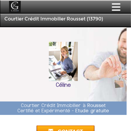
Courtier Crédit Immobilier Rousset (13790)
Céline
Courtier Crédit Immobilier à
Rousset
Certifié et Expérimenté -
Etude gratuite