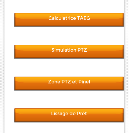
Calculatrice TAEG
Simulation PTZ
Zone PTZ et Pinel
Lissage de Prêt