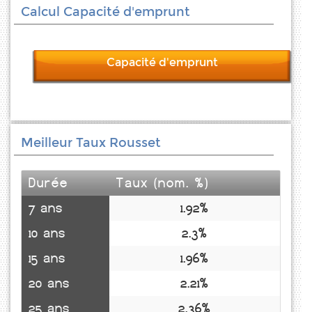
Calcul Capacité d'emprunt
Capacité d'emprunt
Meilleur Taux Rousset
Durée
Taux (nom. %)
7 ans
1.92%
10 ans
2.3%
15 ans
1.96%
20 ans
2.21%
25 ans
2.36%