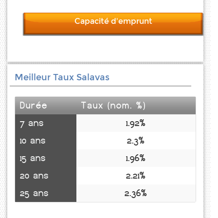
Capacité d'emprunt
Meilleur Taux Salavas
Durée
Taux (nom. %)
7 ans
1.92%
10 ans
2.3%
15 ans
1.96%
20 ans
2.21%
25 ans
2.36%