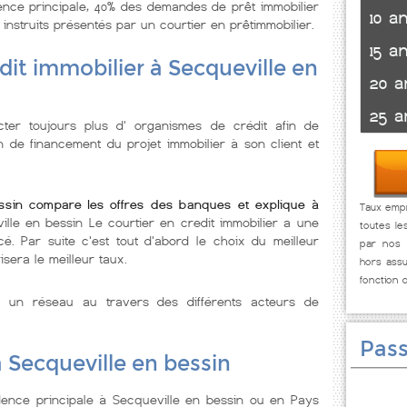
ence principale, 40% des demandes de prêt immobilier
10 a
 instruits présentés par un courtier en prêtimmobilier.
15 a
dit immobilier à Secqueville en
20 a
25 a
ter toujours plus d' organismes de crédit afin de
n de financement du projet immobilier à son client et
essin compare les offres des banques et explique à
Taux empr
ille en bessin Le courtier en credit immobilier a une
toutes le
cé. Par suite c'est tout d'abord le choix du meilleur
par nos p
isera le meilleur taux.
hors assu
fonction 
e un réseau au travers des différents acteurs de
Pass
à Secqueville en bessin
dence principale à Secqueville en bessin ou en Pays