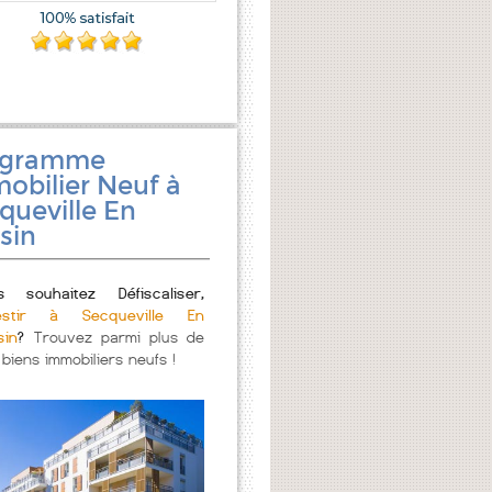
ogramme
obilier Neuf à
queville En
sin
s souhaitez Défiscaliser,
estir à Secqueville En
sin
?
Trouvez parmi plus de
 biens immobiliers neufs !