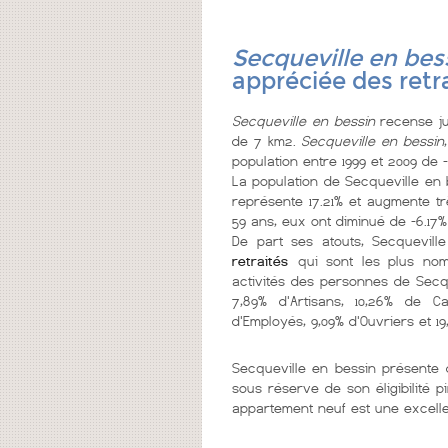
Secqueville en bes
appréciée des retr
Secqueville en bessin
recense ju
de 7 km2.
Secqueville en bessin
population entre 1999 et 2009 de 
La population de Secqueville en 
représente 17.21% et augmente tr
59 ans, eux ont diminué de -6.17%
De part ses atouts, Secquevill
retraités
qui sont les plus nomb
activités des personnes de Secqu
7,89% d'Artisans, 10,26% de Ca
d'Employés, 9,09% d'Ouvriers et 19
Secqueville en bessin présent
sous réserve de son éligibilité 
appartement neuf est une excelle