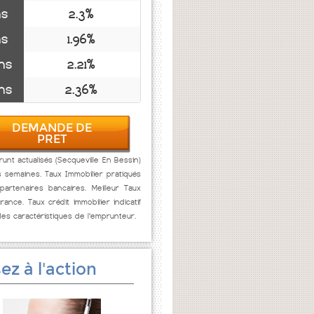
ns
2.3%
ns
1.96%
ns
2.21%
ns
2.36%
DEMANDE DE
PRET
unt actualisés (Secqueville En Bessin)
s semaines. Taux Immobilier pratiqués
artenaires bancaires. Meilleur Taux
rance. Taux crédit immobilier indicatif
des caractéristiques de l'emprunteur.
ez à l'action