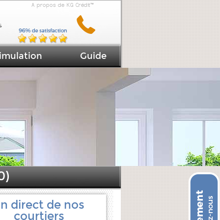
A propos de KG Crédit™
imulation
Guide
0)
n direct de nos
courtiers