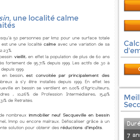
sin
, une localité calme
aités
squ'à 50 personnes par km2 pour une surface totale
Calc
, est une une localité
calme
avec une variation de sa
d'e
-2.23%.
bessin
vieillit
, en effet la population de plus de 60 ans
ès fortement de 95.71% depuis 1999. Les actifs de 30 à
 depuis 1999.
e en bessin,
est convoitée par principalement des
reux à s'y être installés depuis 1999. En effet les
eville en bessin se ventilent en 0,00% d'Agriculteurs,
dres , 10,26% de Profession Intermédiaires, 15,41%
Meil
,31% de Retraités.
Secq
e de nombreux
immobilier neuf Secqueville en bessin
pinel, lmnp ou encore malraux. Défiscaliser grâce à un
Dur
nte solution pour obtenir des
réductions d'impôts
.
7 an