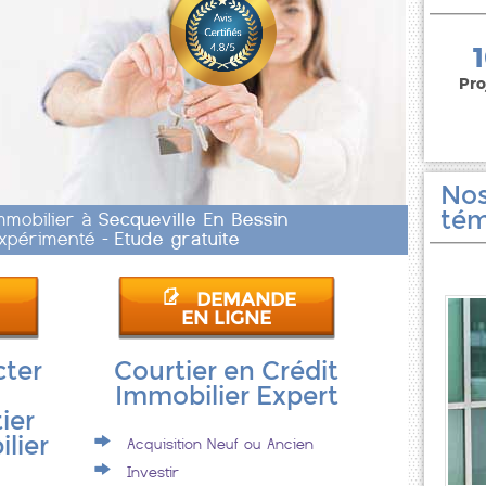
150 000 euros
Pro
Nos
tém
Immobilier à
Secqueville En Bessin
 Expérimenté -
Etude gratuite
DEMANDE
EN LIGNE
cter
Courtier en Crédit
Immobilier Expert
ier
lier
Acquisition Neuf ou Ancien
Investir