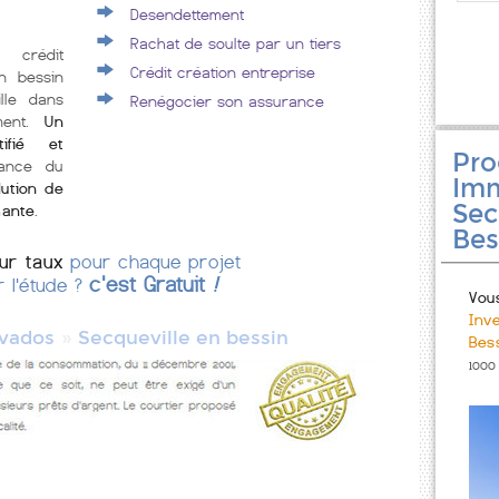
Desendettement
Rachat de soulte par un tiers
 crédit
Crédit création entreprise
en bessin
lle dans
Renégocier son assurance
ment.
Un
tifié et
Pr
rance du
Imm
lution de
Sec
mante
.
Bes
eur taux
pour chaque projet
c'est Gratuit
!
r l'étude ?
Vou
Inv
»
vados
Secqueville en bessin
Bes
1000