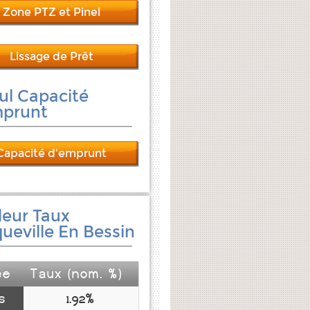
Zone PTZ et Pinel
Lissage de Prêt
ul Capacité
mprunt
Capacité d'emprunt
leur Taux
ueville En Bessin
ée
Taux (nom. %)
s
1.92%