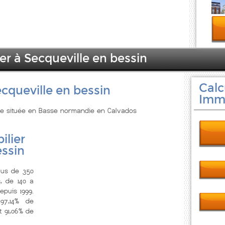
er à Secqueville en bessin
Calc
cqueville en bessin
Immo
lle située en Basse normandie en Calvados
ilier
essin
lus de 350
, de 140 a
epuis 1999.
7,14% de
 91,06% de