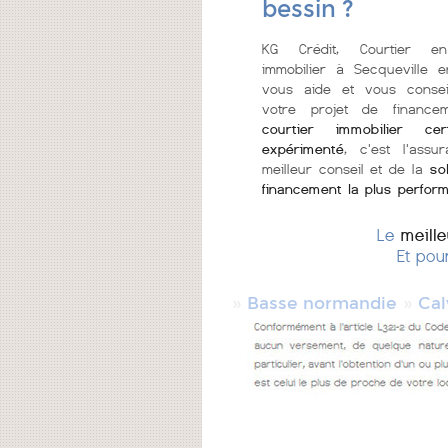
bessin ?
KG Crédit, Courtier en
immobilier à Secqueville 
vous aide et vous consei
votre projet de finance
courtier immobilier cer
expérimenté
, c'est l'assu
meilleur conseil et de la
so
financement la plus perfor
Le
meill
Et pou
»
»
Basse normandie
Cal