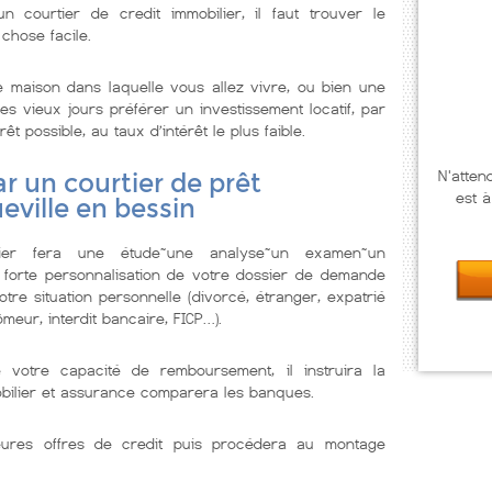
 courtier de credit immobilier, il faut trouver le
 chose facile.
 maison dans laquelle vous allez vivre, ou bien une
s vieux jours préférer un investissement locatif, par
êt possible, au taux d’intérêt le plus faible.
N'atten
r un courtier de prêt
est à
eville en bessin
lier fera une étude~une analyse~un examen~un
 forte personnalisation de votre dossier de demande
tre situation personnelle (divorcé, étranger, expatrié
meur, interdit bancaire, FICP…).
e votre capacité de remboursement, il instruira la
obilier et assurance comparera les banques.
illeures offres de credit puis procédera au montage