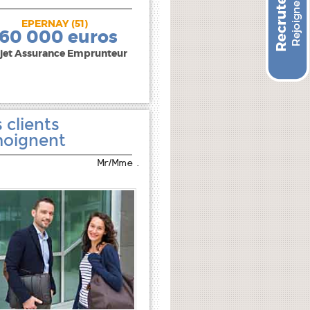
EPERNAY (51)
240 000 euros
160 000 euros
jet Assurance Emprunteur
 clients
oignent
Mr/Mme .