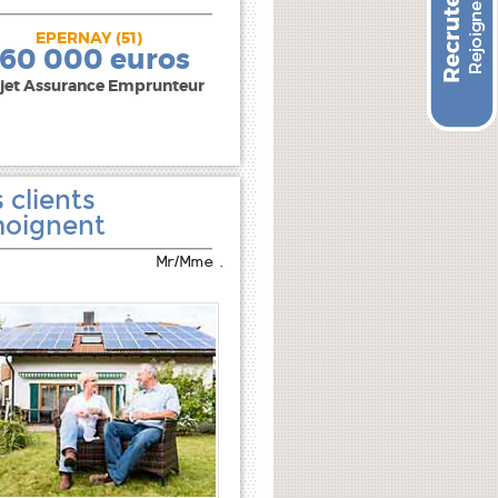
EPERNAY (51)
240 000 euros
160 000 euros
jet Assurance Emprunteur
 clients
oignent
Mr/Mme .