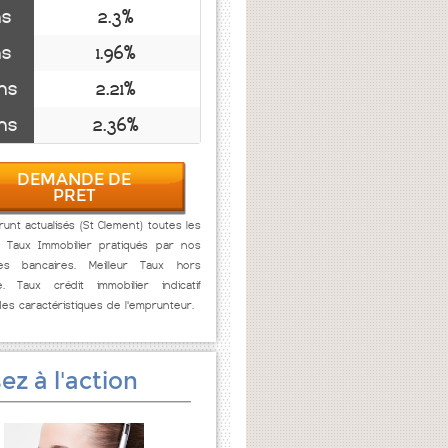
ns
2.3%
ns
1.96%
ns
2.21%
ns
2.36%
DEMANDE DE
PRET
unt actualisés (St Clement) toutes les
. Taux Immobilier pratiqués par nos
res bancaires. Meilleur Taux hors
e. Taux crédit immobilier indicatif
des caractéristiques de l'emprunteur.
ez à l'action