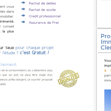
Rachat de dettes
ment vous
Rachat de soulte
ôtés dans
Crédit professionnel
mobilier.
érimenté
,
Assurance de Pret
r conseil
t la plus
Pr
Imm
Cl
eur taux
pour chaque projet
c'est Gratuit
!
r l'étude ?
Vou
 clement
imp
à S
par
immo