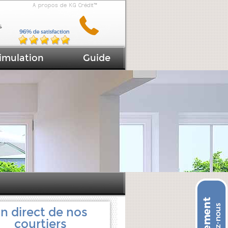
A propos de KG Crédit™
imulation
Guide
n direct de nos
courtiers