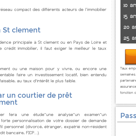
10 a
éseau compact des différents acteurs de l'immobilier
15 a
20 a
à St clement
25 a
dence principale à St clement ou en Pays de Loire et
rédit immobilier, il faut exiger le meilleur le taux
tement ou une maison pour y vivre, ou encore une
Taux empr
ntable faire un investissement locatif, bien entendu
semaines
isable, au taux d’intérêt le plus faible.
partenai
assuranc
fonction 
r un courtier de prêt
ement
Pass
lier fera une étude~une analyse~un examen~un
 forte personnalisation de votre dossier de demande
il personnel (divorcé, étranger, expatrié non-résident
dit bancaire, FICP…).