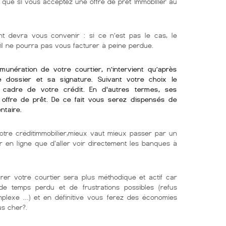
ue si vous acceptez une offre de prêt immobilier au
nt devra vous convenir : si ce n’est pas le cas, le
 il ne pourra pas vous facturer à peine perdue.
émunération de votre courtier, n’intervient qu’après
re dossier et sa signature. Suivant votre choix le
e cadre de votre crédit. En d'autres termes, ses
offre de prêt. De ce fait vous serez dispensés de
ntaire.
otre créditimmobilier,mieux vaut mieux passer par un
er en ligne que d'aller voir directement les banques à
er votre courtier sera plus méthodique et actif car
e temps perdu et de frustrations possibles (refus
mplexe …) et en définitive vous ferez des économies
us cher?.