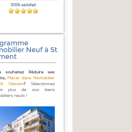
ogramme
obilier Neuf à St
ement
s souhaitez Réduire ses
ôts,
Placer dans l'immobilier
t Clement
?
Sélectionnez
mi plus de 1000 biens
biliers neufs !