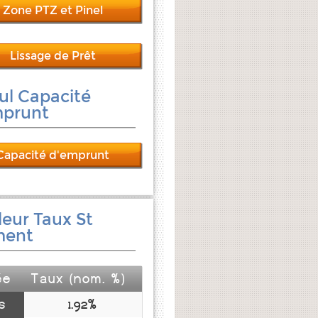
Zone PTZ et Pinel
Lissage de Prêt
ul Capacité
mprunt
Capacité d'emprunt
leur Taux St
ment
ée
Taux (nom. %)
s
1.92%