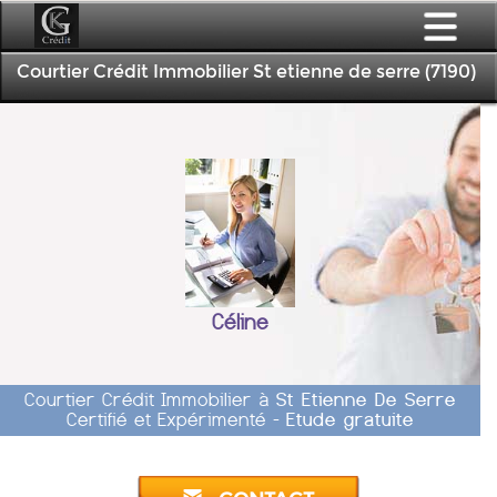
Courtier Crédit Immobilier St etienne de serre (7190)
Céline
Courtier Crédit Immobilier à
St Etienne De Serre
Certifié et Expérimenté -
Etude gratuite