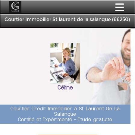
Courtier Immobilier St laurent de la salanque (66250)
Céline
Courtier Crédit Immobilier à
St Laurent De La
Salanque
Certifié et Expérimenté -
Etude gratuite