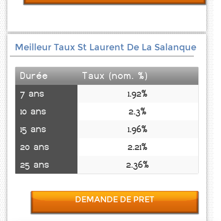
Meilleur Taux St Laurent De La Salanque
Durée
Taux (nom. %)
7 ans
1.92%
10 ans
2.3%
15 ans
1.96%
20 ans
2.21%
25 ans
2.36%
DEMANDE DE PRET