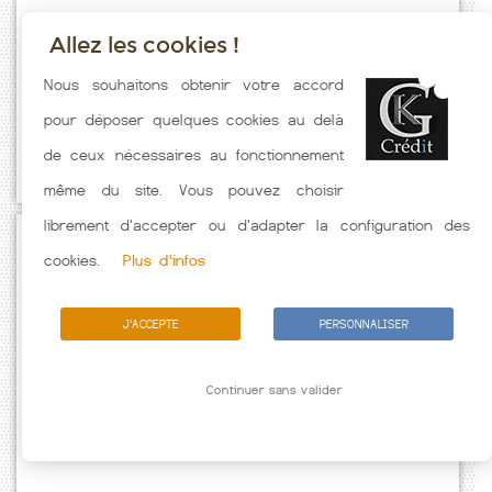
Allez les cookies !
Taux emprunt actualisés (St Laurent De La Salanque) toutes les
Nous souhaitons obtenir votre accord
semaines. Taux Immobilier pratiqués par nos partenaires bancaires.
pour déposer quelques cookies au delà
Meilleur Taux hors assurance. Taux crédit immobilier indicatif fonction
de ceux nécessaires au fonctionnement
des caractéristiques de l'emprunteur.
même du site. Vous pouvez choisir
librement d'accepter ou d'adapter la configuration des
Passez à l'action
cookies.
Plus d'infos
J'ACCEPTE
PERSONNALISER
Continuer sans valider