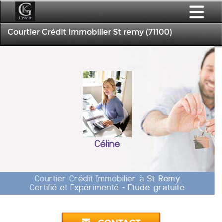
Courtier Crédit Immobilier St remy (71100)
Céline
Courtier Crédit Immobilier à
St Remy
Certifié et Expérimenté -
Etude gratuite