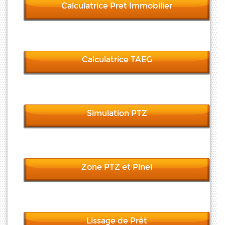
Calculatrice Pret Immobilier
Calculatrice TAEG
Simulation PTZ
Zone PTZ et Pinel
Lissage de Prêt