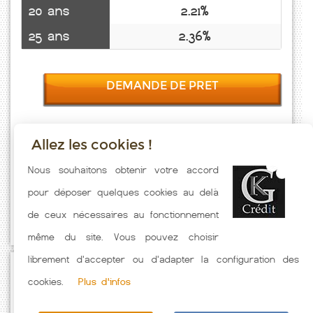
20 ans
2.21%
25 ans
2.36%
DEMANDE DE PRET
Allez les cookies !
Taux emprunt actualisés (St Remy) toutes les semaines. Taux
Nous souhaitons obtenir votre accord
Immobilier pratiqués par nos partenaires bancaires. Meilleur Taux
pour déposer quelques cookies au delà
hors assurance. Taux crédit immobilier indicatif fonction des
de ceux nécessaires au fonctionnement
caractéristiques de l'emprunteur.
même du site. Vous pouvez choisir
librement d'accepter ou d'adapter la configuration des
Passez à l'action
cookies.
Plus d'infos