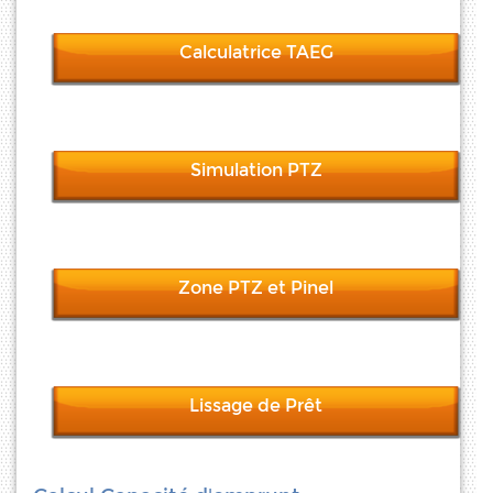
Calculatrice TAEG
Simulation PTZ
Zone PTZ et Pinel
Lissage de Prêt