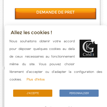
DEMANDE DE PRET
Allez les cookies !
Taux emprunt actualisés (Staple) toutes les semaines. Taux Immobilier
Nous souhaitons obtenir votre accord
pratiqués par nos partenaires bancaires. Meilleur Taux hors
pour déposer quelques cookies au delà
assurance. Taux crédit immobilier indicatif fonction des
de ceux nécessaires au fonctionnement
caractéristiques de l'emprunteur.
même du site. Vous pouvez choisir
librement d'accepter ou d'adapter la configuration des
Passez à l'action
cookies.
Plus d'infos
J'ACCEPTE
PERSONNALISER