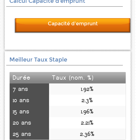
Calcul Capacité d'emprunt
Capacité d'emprunt
Meilleur Taux Staple
Durée
Taux (nom. %)
7 ans
1.92%
10 ans
2.3%
15 ans
1.96%
20 ans
2.21%
25 ans
2.36%