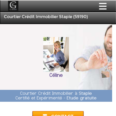
Courtier Crédit Immobilier Staple (59190)
Céline
Courtier Crédit Immobilier à
Staple
Certifié et Expérimenté -
Etude gratuite