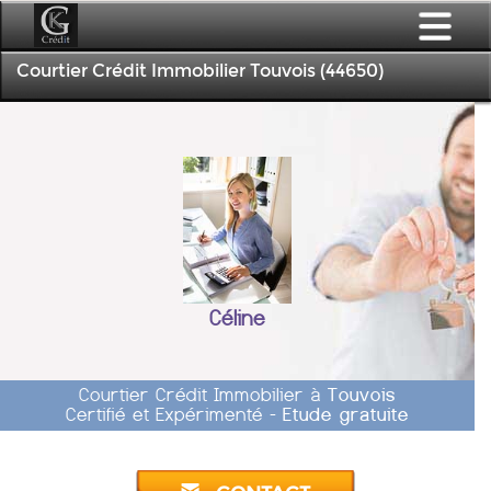
Courtier Crédit Immobilier Touvois (44650)
Céline
Courtier Crédit Immobilier à
Touvois
Certifié et Expérimenté -
Etude gratuite