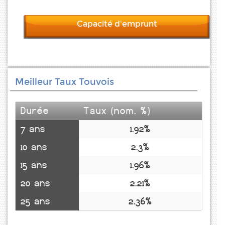
Capacité d'emprunt
Meilleur Taux Touvois
Durée
Taux (nom. %)
7 ans
1.92%
10 ans
2.3%
15 ans
1.96%
20 ans
2.21%
25 ans
2.36%