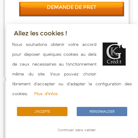
DEMANDE DE PRET
Allez les cookies !
Taux emprunt actualisés (Touvois) toutes les semaines. Taux
Nous souhaitons obtenir votre accord
Immobilier pratiqués par nos partenaires bancaires. Meilleur Taux
pour déposer quelques cookies au delà
hors assurance. Taux crédit immobilier indicatif fonction des
de ceux nécessaires au fonctionnement
caractéristiques de l'emprunteur.
même du site. Vous pouvez choisir
librement d'accepter ou d'adapter la configuration des
Passez à l'action
cookies.
Plus d'infos
J'ACCEPTE
PERSONNALISER
Continuer sans valider