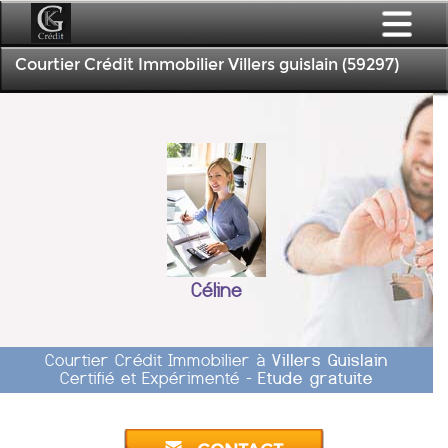
Courtier Crédit Immobilier Villers guislain (59297)
Céline
Courtier Crédit Immobilier à
Villers Guislain
Certifié et Expérimenté -
Etude gratuite