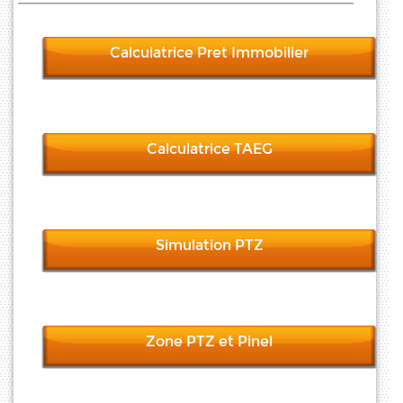
Calculatrice Pret Immobilier
Calculatrice TAEG
Simulation PTZ
Zone PTZ et Pinel