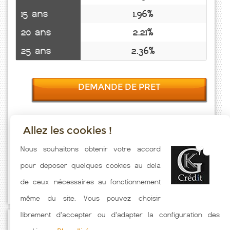
15 ans
1.96%
20 ans
2.21%
25 ans
2.36%
DEMANDE DE PRET
Allez les cookies !
Taux emprunt actualisés (Villers Guislain) toutes les semaines. Taux
Nous souhaitons obtenir votre accord
Immobilier pratiqués par nos partenaires bancaires. Meilleur Taux
pour déposer quelques cookies au delà
hors assurance. Taux crédit immobilier indicatif fonction des
de ceux nécessaires au fonctionnement
caractéristiques de l'emprunteur.
même du site. Vous pouvez choisir
librement d'accepter ou d'adapter la configuration des
Passez à l'action