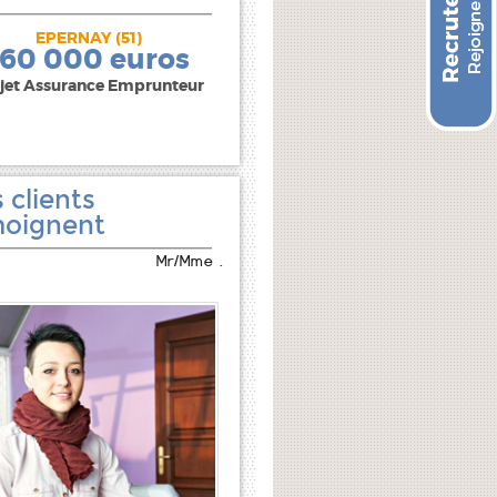
EPERNAY (51)
240 000 euros
160 000 euros
jet Assurance Emprunteur
 clients
oignent
Mr/Mme .