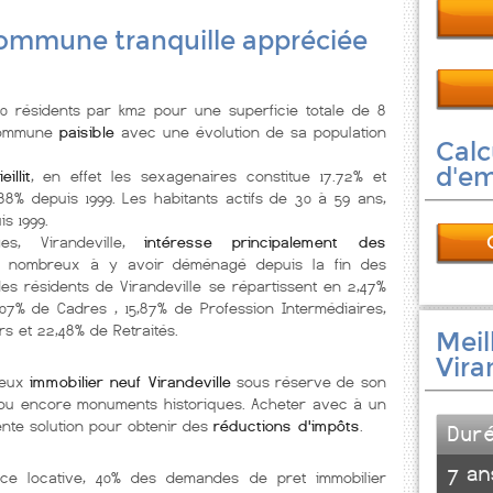
commune tranquille appréciée
 résidents par km2 pour une superficie totale de 8
commune
paisible
avec une évolution de sa population
Calc
d'e
illit
, en effet les sexagenaires constitue 17.72% et
8% depuis 1999. Les habitants actifs de 30 à 59 ans,
s 1999.
es, Virandeville,
intéresse principalement des
s nombreux à y avoir déménagé depuis la fin des
des résidents de Virandeville se répartissent en 2,47%
3,07% de Cadres , 15,87% de Profession Intermédiaires,
rs et 22,48% de Retraités.
Meil
Vira
reux
immobilier neuf Virandeville
sous réserve de son
lée ou encore monuments historiques. Acheter avec à un
nte solution pour obtenir des
réductions d'impôts
.
Dur
7 an
nce locative, 40% des demandes de pret immobilier