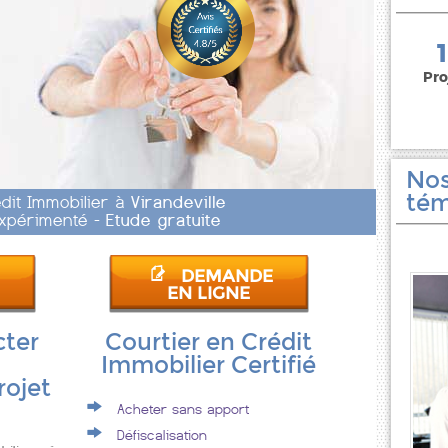
150 000 euros
Pro
Nos
tém
édit Immobilier à
Virandeville
 Expérimenté -
Etude gratuite
DEMANDE
EN LIGNE
cter
Courtier en Crédit
Immobilier Certifié
rojet
Acheter sans apport
Défiscalisation