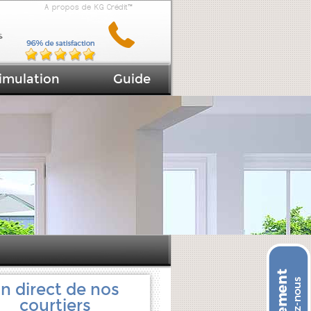
A propos de KG Crédit™
imulation
Guide
n direct de nos
courtiers