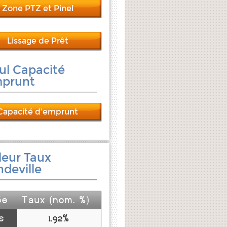
Zone PTZ et Pinel
Lissage de Prêt
ul Capacité
mprunt
Capacité d'emprunt
leur Taux
ndeville
ée
Taux (nom. %)
s
1.92%