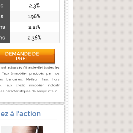
ns
2.3%
ns
1.96%
ns
2.21%
ns
2.36%
DEMANDE DE
PRET
nt actualisés (Virandeville) toutes les
. Taux Immobilier pratiqués par nos
res bancaires. Meilleur Taux hors
e. Taux crédit immobilier indicatif
des caractéristiques de l'emprunteur.
ez à l'action