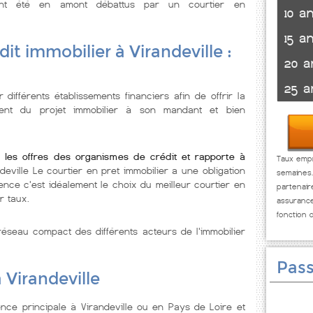
ont été en amont débattus par un courtier en
10 a
15 a
it immobilier à Virandeville :
20 a
25 a
 différents établissements financiers afin de offrir la
ement du projet immobilier à son mandant et bien
ie les offres des organismes de crédit et rapporte à
Taux empru
ndeville Le courtier en pret immobilier a une obligation
semaines
nce c'est idéalement le choix du meilleur courtier en
partenai
r taux.
assuranc
fonction 
éseau compact des différents acteurs de l'immobilier
Pass
 Virandeville
nce principale à Virandeville ou en Pays de Loire et