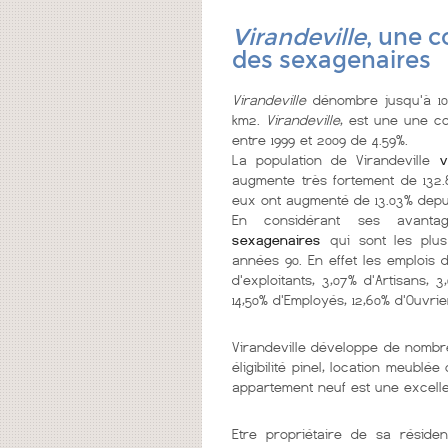
Virandeville
, une 
des sexagenaires
Virandeville
dénombre jusqu'à 100
km2.
Virandeville
, est une une 
entre 1999 et 2009 de 4.59%.
La population de Virandeville
vie
augmente très fortement de 132.8
eux ont augmenté de 13.03% depui
En considérant ses avantag
sexagenaires
qui sont les plu
années 90. En effet les emplois 
d'exploitants, 3,07% d'Artisans, 
14,50% d'Employés, 12,60% d'Ouvrie
Virandeville développe de nomb
éligibilité pinel, location meub
appartement neuf est une excelle
Etre propriétaire de sa réside