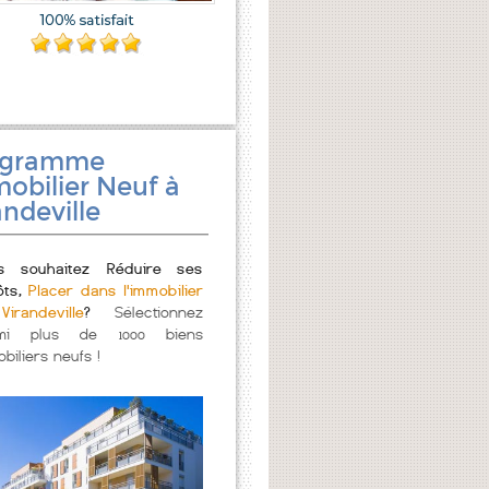
ogramme
obilier Neuf à
andeville
s souhaitez Réduire ses
ôts,
Placer dans l'immobilier
irandeville
?
Sélectionnez
mi plus de 1000 biens
biliers neufs !