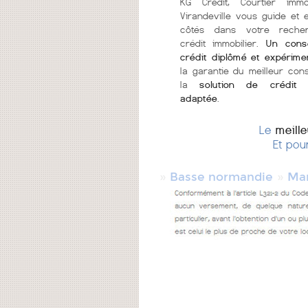
KG Crédit, Courtier immo
Virandeville vous guide et 
côtés dans votre reche
crédit immobilier.
Un conse
crédit diplômé et expérime
la garantie du meilleur cons
la
solution de crédit 
adaptée
.
Le
meill
Et pou
»
»
Basse normandie
Ma