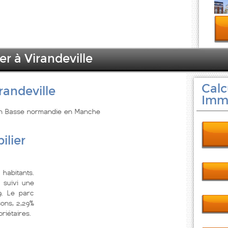
er à Virandeville
Calc
randeville
Immo
e en Basse normandie en Manche
ilier
habitants.
 suivi une
9. Le parc
ons, 2,29%
riétaires.