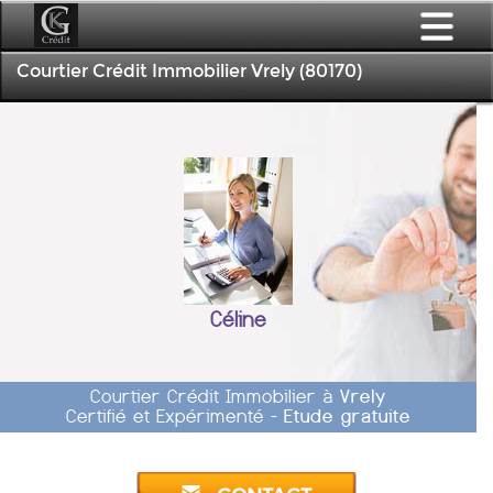
Courtier Crédit Immobilier Vrely (80170)
Céline
Courtier Crédit Immobilier à
Vrely
Certifié et Expérimenté -
Etude gratuite