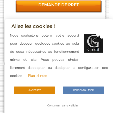
DEMANDE DE PRET
Allez les cookies !
Taux emprunt actualisés (Vrely) toutes les semaines. Taux Immobilier
Nous souhaitons obtenir votre accord
pratiqués par nos partenaires bancaires. Meilleur Taux hors
pour déposer quelques cookies au delà
assurance. Taux crédit immobilier indicatif fonction des
de ceux nécessaires au fonctionnement
caractéristiques de l'emprunteur.
même du site. Vous pouvez choisir
librement d'accepter ou d'adapter la configuration des
Passez à l'action
cookies.
Plus d'infos
J'ACCEPTE
PERSONNALISER
Continuer sans valider