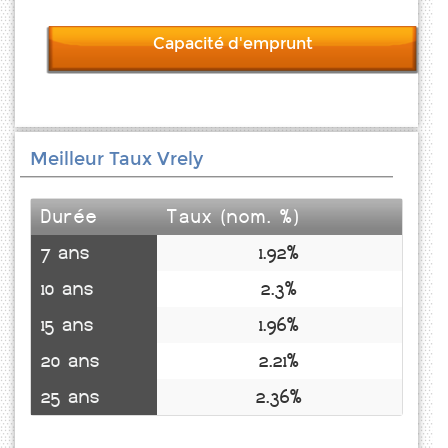
Capacité d'emprunt
Meilleur Taux Vrely
Durée
Taux (nom. %)
7 ans
1.92%
10 ans
2.3%
15 ans
1.96%
20 ans
2.21%
25 ans
2.36%