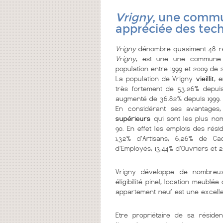
Vrigny
, une commun
appréciée des tech
Vrigny
dénombre quasiment 48 rés
Vrigny
, est une une commun
population entre 1999 et 2009 de 2
La population de Vrigny
vieillit
, 
très fortement de 53.26% depuis
augmenté de 36.82% depuis 1999.
En considérant ses avantages
supérieurs
qui sont les plus no
90. En effet les emplois des rési
1,32% d'Artisans, 6,26% de Cad
d'Employés, 13,44% d'Ouvriers et 2
Vrigny développe de nombre
éligibilité pinel, location meub
appartement neuf est une excelle
Etre propriétaire de sa réside