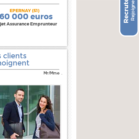
EPERNAY (51)
240 000 euros
160 000 euros
jet Assurance Emprunteur
 clients
oignent
Mr/Mme .