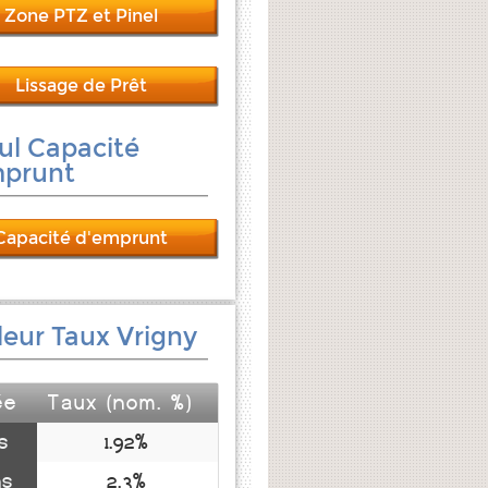
Zone PTZ et Pinel
Lissage de Prêt
ul Capacité
mprunt
Capacité d'emprunt
leur Taux Vrigny
ée
Taux (nom. %)
s
1.92%
ns
2.3%