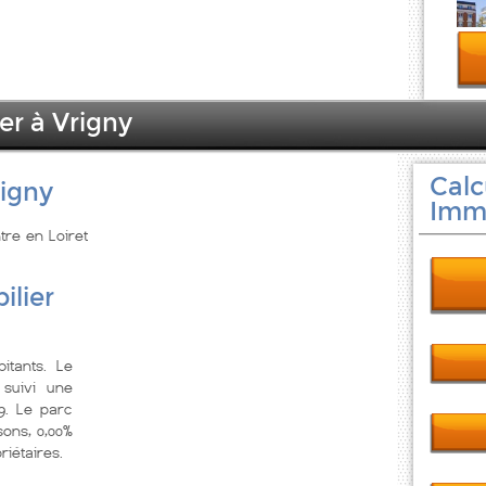
er à Vrigny
Calc
rigny
Immo
tre en Loiret
ilier
itants. Le
suivi une
9. Le parc
ons, 0,00%
iétaires.