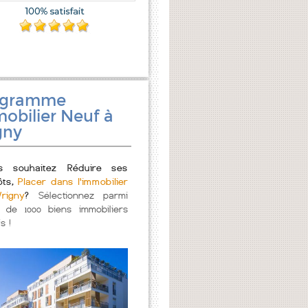
ogramme
obilier Neuf à
gny
s souhaitez Réduire ses
ôts,
Placer dans l'immobilier
rigny
?
Sélectionnez parmi
s de 1000 biens immobiliers
s !