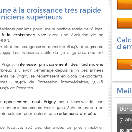
e à la croissance très rapide
niciens supérieurs
idents par km2 pour une superficie totale de 16 km2.
e
à la croissance vive
avec une évolution de sa
Calc
8.81%.
d'e
en effet les sexagenaires constitue 18.04% et augmente
 1999. Les habitants actifs de 30 à 59 ans, eux ont
, Vrigny,
intéresse principalement des techniciens
mbreux à y avoir déménagé depuis la fin des années
dents de Vrigny se répartissent en 0,00% d'exploitants,
res , 15,40% de Profession Intermédiaires, 13,44%
1,29% de Retraités.
Meil
ux
appartement neuf Vrigny
sous réserve de son
lée ou encore monuments historiques. Acheter avec à un
Dur
nte solution pour obtenir des
réductions d'impôts
.
7 an
nce locative, 40% des demandes de pret immobilier
10 a