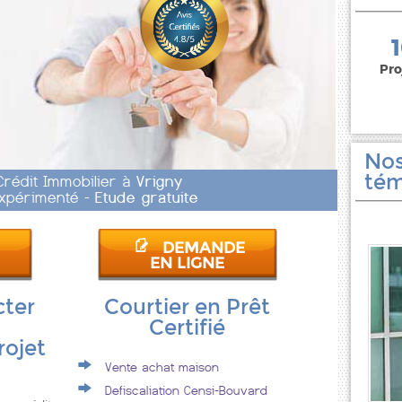
150 000 euros
Pro
Nos
tém
Crédit Immobilier à
Vrigny
 Expérimenté -
Etude gratuite
DEMANDE
EN LIGNE
cter
Courtier en Prêt
Certifié
rojet
Vente achat maison
Defiscaliation Censi-Bouvard