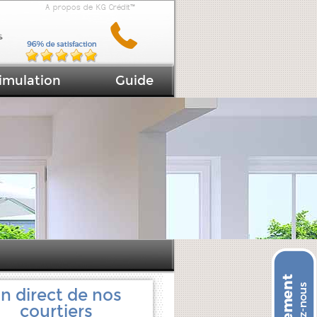
A propos de KG Crédit™
imulation
Guide
n direct de nos
courtiers