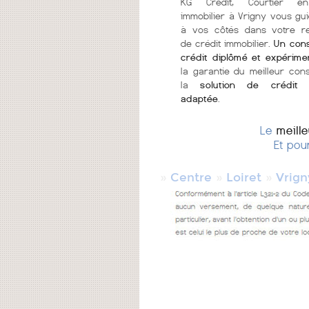
KG Crédit, Courtier en
immobilier à Vrigny vous gui
à vos côtés dans votre r
de crédit immobilier.
Un cons
crédit diplômé et expérime
la garantie du meilleur cons
la
solution de crédit 
adaptée
.
Le
meill
Et pou
»
»
»
Centre
Loiret
Vrign