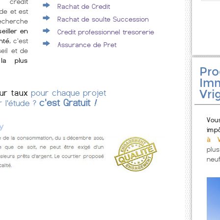
 crédit
Rachat de Credit
de et est
Rachat de soulte Succession
echerche
eiller en
Credit professionnel tresorerie
nté
, c'est
Assurance de Pret
eil et de
la plus
Pr
Imm
Vri
eur taux
pour chaque projet
c'est Gratuit
!
r l'étude ?
Vou
y
imp
à V
plu
neuf