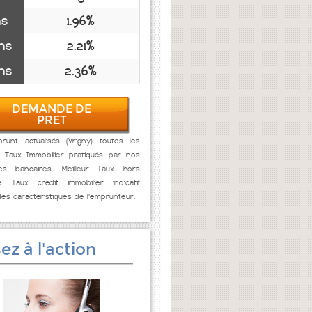
ns
1.96%
ns
2.21%
ns
2.36%
DEMANDE DE
PRET
runt actualisés (Vrigny) toutes les
. Taux Immobilier pratiqués par nos
res bancaires. Meilleur Taux hors
e. Taux crédit immobilier indicatif
des caractéristiques de l'emprunteur.
ez à l'action