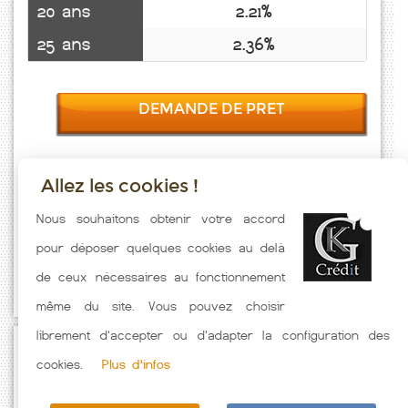
20 ans
2.21%
25 ans
2.36%
DEMANDE DE PRET
Allez les cookies !
Taux emprunt actualisés (Francheville) toutes les semaines. Taux
Nous souhaitons obtenir votre accord
Immobilier pratiqués par nos partenaires bancaires. Meilleur Taux
pour déposer quelques cookies au delà
hors assurance. Taux crédit immobilier indicatif fonction des
de ceux nécessaires au fonctionnement
caractéristiques de l'emprunteur.
même du site. Vous pouvez choisir
librement d'accepter ou d'adapter la configuration des
Passez à l'action
cookies.
Plus d'infos