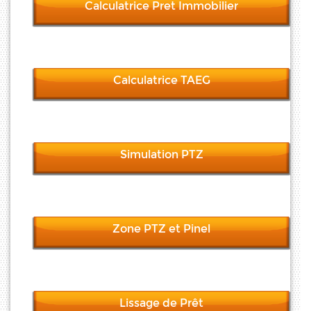
Calculatrice Pret Immobilier
Calculatrice TAEG
Simulation PTZ
Zone PTZ et Pinel
Lissage de Prêt