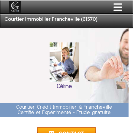
Courtier Immobilier Francheville (61570)
Céline
Courtier Crédit Immobilier à
Francheville
Certifié et Expérimenté -
Etude gratuite