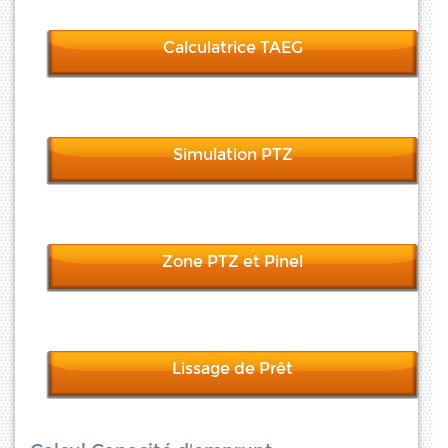
Calculatrice TAEG
Simulation PTZ
Zone PTZ et Pinel
Lissage de Prêt