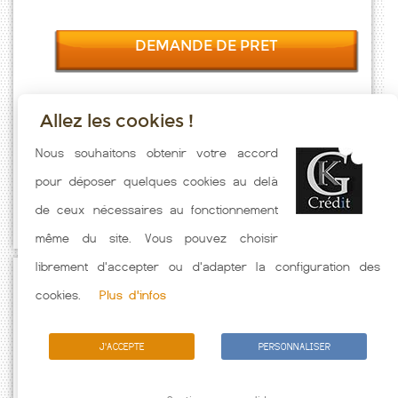
DEMANDE DE PRET
Allez les cookies !
Taux emprunt actualisés (Chivres Val) toutes les semaines. Taux
Nous souhaitons obtenir votre accord
Immobilier pratiqués par nos partenaires bancaires. Meilleur Taux
pour déposer quelques cookies au delà
hors assurance. Taux crédit immobilier indicatif fonction des
de ceux nécessaires au fonctionnement
caractéristiques de l'emprunteur.
même du site. Vous pouvez choisir
librement d'accepter ou d'adapter la configuration des
Passez à l'action
cookies.
Plus d'infos
J'ACCEPTE
PERSONNALISER