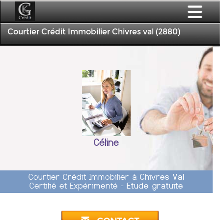
Courtier Crédit Immobilier Chivres val (2880)
Céline
Courtier Crédit Immobilier à
Chivres Val
Certifié et Expérimenté -
Etude gratuite