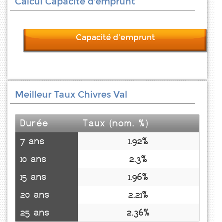
Calcul Capacité d'emprunt
Capacité d'emprunt
Meilleur Taux Chivres Val
Durée
Taux (nom. %)
7 ans
1.92%
10 ans
2.3%
15 ans
1.96%
20 ans
2.21%
25 ans
2.36%