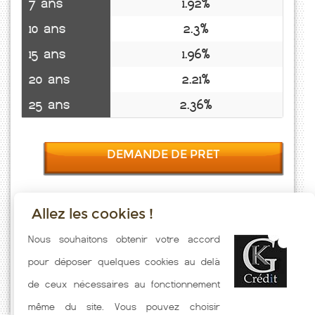
7 ans
1.92%
10 ans
2.3%
15 ans
1.96%
20 ans
2.21%
25 ans
2.36%
DEMANDE DE PRET
Allez les cookies !
Taux emprunt actualisés (Clermont Les Fermes) toutes les semaines.
Nous souhaitons obtenir votre accord
Taux Immobilier pratiqués par nos partenaires bancaires. Meilleur
pour déposer quelques cookies au delà
Taux hors assurance. Taux crédit immobilier indicatif fonction des
de ceux nécessaires au fonctionnement
caractéristiques de l'emprunteur.
même du site. Vous pouvez choisir