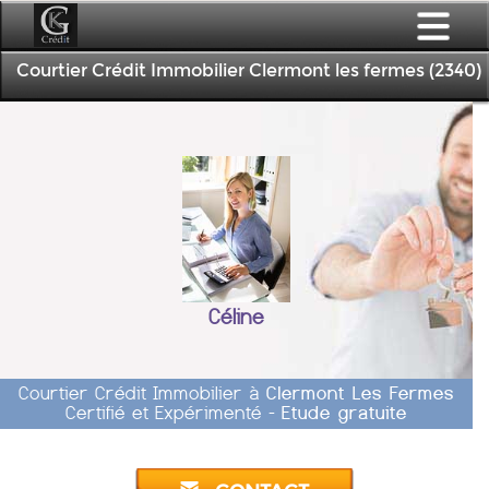
Courtier Crédit Immobilier Clermont les fermes (2340)
Céline
Courtier Crédit Immobilier à
Clermont Les Fermes
Certifié et Expérimenté -
Etude gratuite