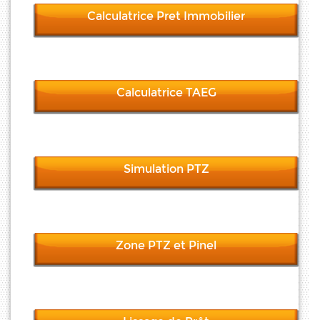
Calculatrice Pret Immobilier
Calculatrice TAEG
Simulation PTZ
Zone PTZ et Pinel