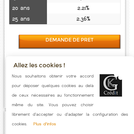
20 ans
2.21%
25 ans
2.36%
DEMANDE DE PRET
Allez les cookies !
Taux emprunt actualisés (Dizy Le Gros) toutes les semaines. Taux
Nous souhaitons obtenir votre accord
Immobilier pratiqués par nos partenaires bancaires. Meilleur Taux
pour déposer quelques cookies au delà
hors assurance. Taux crédit immobilier indicatif fonction des
de ceux nécessaires au fonctionnement
caractéristiques de l'emprunteur.
même du site. Vous pouvez choisir
librement d'accepter ou d'adapter la configuration des
Passez à l'action
cookies.
Plus d'infos