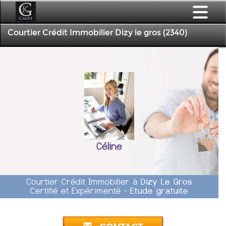
Courtier Crédit Immobilier Dizy le gros (2340)
Céline
Courtier Crédit Immobilier à
Dizy Le Gros
Certifié et Expérimenté -
Etude gratuite