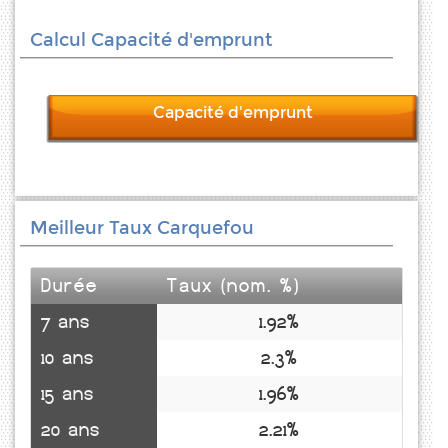
Calcul Capacité d'emprunt
Capacité d'emprunt
Meilleur Taux Carquefou
Durée
Taux (nom. %)
7 ans
1.92%
10 ans
2.3%
15 ans
1.96%
20 ans
2.21%