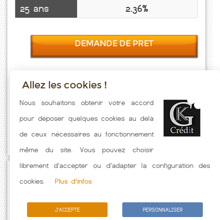
25 ans
2.36%
DEMANDE DE PRET
Allez les cookies !
Taux emprunt actualisés (Carquefou) toutes les semaines. Taux
Nous souhaitons obtenir votre accord
Immobilier pratiqués par nos partenaires bancaires. Meilleur Taux
pour déposer quelques cookies au delà
hors assurance. Taux crédit immobilier indicatif fonction des
de ceux nécessaires au fonctionnement
caractéristiques de l'emprunteur.
même du site. Vous pouvez choisir
librement d'accepter ou d'adapter la configuration des
Passez à l'action
cookies.
Plus d'infos
J'ACCEPTE
PERSONNALISER