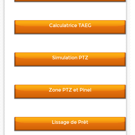
Calculatrice TAEG
Simulation PTZ
Zone PTZ et Pinel
Lissage de Prêt