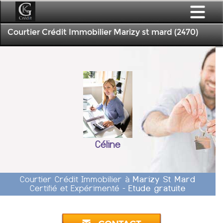
Courtier Crédit Immobilier Marizy st mard (2470)
Céline
Courtier Crédit Immobilier à
Marizy St Mard
Certifié et Expérimenté -
Etude gratuite