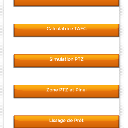
Calculatrice TAEG
Simulation PTZ
Zone PTZ et Pinel
Lissage de Prêt