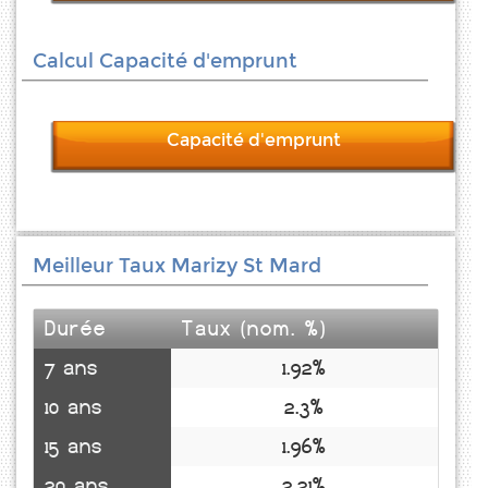
Calcul Capacité d'emprunt
Capacité d'emprunt
Meilleur Taux Marizy St Mard
Durée
Taux (nom. %)
7 ans
1.92%
10 ans
2.3%
15 ans
1.96%
20 ans
2.21%