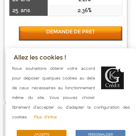
25 ans
2.36%
DEMANDE DE PRET
Allez les cookies !
Taux emprunt actualisés (Marizy St Mard) toutes les semaines. Taux
Nous souhaitons obtenir votre accord
Immobilier pratiqués par nos partenaires bancaires. Meilleur Taux
pour déposer quelques cookies au delà
hors assurance. Taux crédit immobilier indicatif fonction des
de ceux nécessaires au fonctionnement
caractéristiques de l'emprunteur.
même du site. Vous pouvez choisir
librement d'accepter ou d'adapter la configuration des
Passez à l'action
cookies.
Plus d'infos
J'ACCEPTE
PERSONNALISER