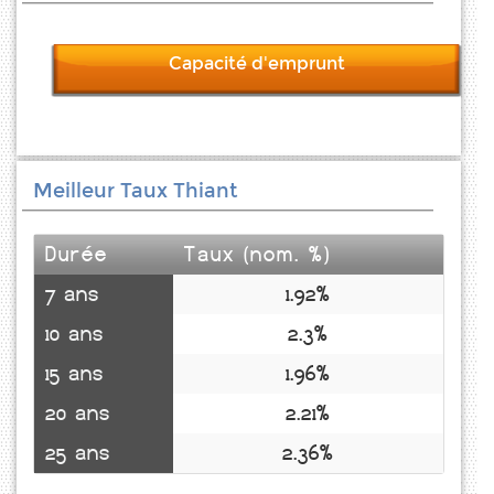
Capacité d'emprunt
Meilleur Taux Thiant
Durée
Taux (nom. %)
7 ans
1.92%
10 ans
2.3%
15 ans
1.96%
20 ans
2.21%
25 ans
2.36%