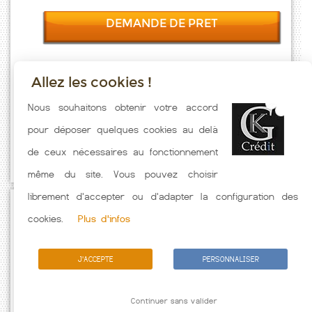
DEMANDE DE PRET
Allez les cookies !
Taux emprunt actualisés (Thiant) toutes les semaines. Taux Immobilier
Nous souhaitons obtenir votre accord
pratiqués par nos partenaires bancaires. Meilleur Taux hors
pour déposer quelques cookies au delà
assurance. Taux crédit immobilier indicatif fonction des
de ceux nécessaires au fonctionnement
caractéristiques de l'emprunteur.
même du site. Vous pouvez choisir
librement d'accepter ou d'adapter la configuration des
Passez à l'action
cookies.
Plus d'infos
J'ACCEPTE
PERSONNALISER
Continuer sans valider