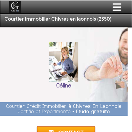
Courtier Immobilier Chivres en laonnois (2350)
Céline
Courtier Crédit Immobilier à
Chivres En Laonnois
Certifié et Expérimenté -
Etude gratuite