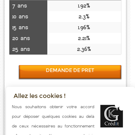
7 ans
1.92%
10 ans
2.3%
15 ans
1.96%
20 ans
2.21%
25 ans
2.36%
DEMANDE DE PRET
Allez les cookies !
Taux emprunt actualisés (Chivres En Laonnois) toutes les semaines.
Nous souhaitons obtenir votre accord
Taux Immobilier pratiqués par nos partenaires bancaires. Meilleur
pour déposer quelques cookies au delà
Taux hors assurance. Taux crédit immobilier indicatif fonction des
de ceux nécessaires au fonctionnement
caractéristiques de l'emprunteur.