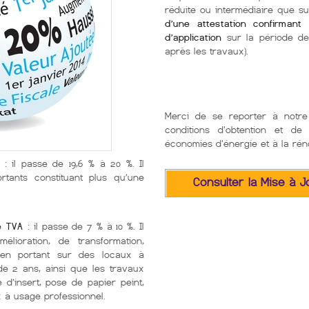
réduite ou intermédiaire que s
d’une attestation confirmant
d’application
sur la période de
après les travaux).
Merci de se reporter à notre 
conditions d'obtention et d
économies d'énergie et à la rén
: il passe de 19,6 % à 20 %. Il
rtants constituant plus qu’une
Consulter la Mise à J
e TVA
: il passe de 7 % à 10 %. Il
élioration, de transformation,
tien portant sur des locaux à
de 2 ans, ainsi que les travaux
e d’insert, pose de papier peint,
x à usage professionnel.