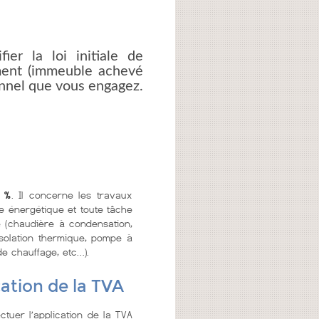
er la loi initiale de
ment (immeuble achevé
onnel que vous engagez.
5 %
. Il concerne les travaux
e énergétique et toute tâche
é (chaudière à condensation,
isolation thermique, pompe à
de chauffage, etc…).
ation de la TVA
ctuer l’application de la TVA